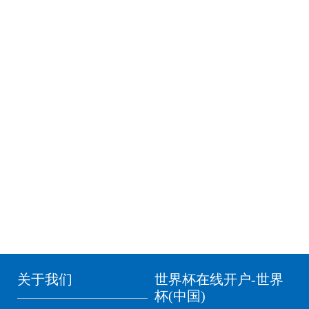
关于我们
世界杯在线开户-世界
杯(中国)