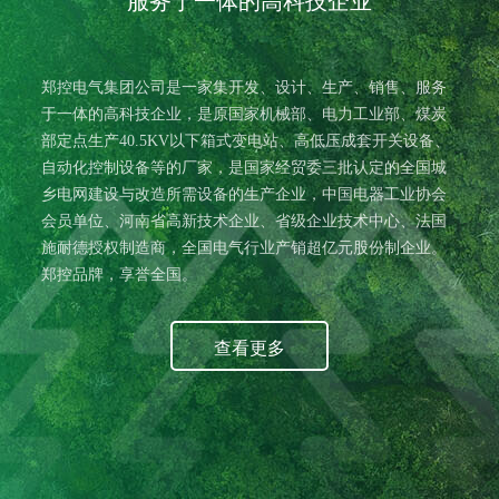
服务于一体的高科技企业
郑控电气集团公司是一家集开发、设计、生产、销售、服务
于一体的高科技企业，是原国家机械部、电力工业部、煤炭
部定点生产40.5KV以下箱式变电站、高低压成套开关设备、
自动化控制设备等的厂家，是国家经贸委三批认定的全国城
乡电网建设与改造所需设备的生产企业，中国电器工业协会
会员单位、河南省高新技术企业、省级企业技术中心、法国
施耐德授权制造商，全国电气行业产销超亿元股份制企业。
郑控品牌，享誉全国。
查看更多