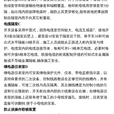
热缩套管和联接螺栓绝缘套和端帽覆盖。相邻柜母线用穿墙套管3分
隔，如出现内部故障电弧时，能防止其贯穿熔化,能有效地把事故限
制在隔室内而不向其它柜蔓延。
电缆隔室C
开关设备采用中置式，因而电缆室空间较大。电流互感器7、接地开
关8装在隔室后壁上，避雷器10安装于隔室后下部。将手车16和可抽
出式水平隔板14移开后，施工人员就能从正面进入柜内安装与维
护。电缆室内的电缆连接导体，每相可并I~3根单芯电缆。必要时每
相可并接6根单芯电缆。联接电缆的柜底配制开缝的可卸式非金属隔
板或不导磁金属隔板,确保施工安全。
继电器仪表室D
继电器仪表室内可安装继电保护元件、仪表、带电监察指示器，以
及特殊要求的二次设备。控制线路敷设在足够空间的线槽内，并有
金属隔板，可使二次线与高压隔离。其左侧线槽是为控制小线的引
进和引出预留的，开关柜自身内部的小线敷设在右侧，在继电器仪
表室的顶板上还留有便于施工的小母线穿越孔。接线时，仪表室顶
盖板可供翻转,便于小母线的安装。
防止误操作联锁装置