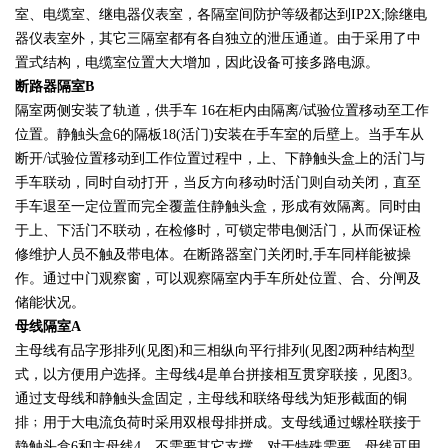
室、电缆室、继电器仪表室，各隔室间防护等级都达到IP2X;除继电
器仪表室外，其它三隔室都有各自独立的泄压通道。由于采用了中
置式结构，电缆室位置大大增加，因此设备可接多路电源。
断路器隔室B
隔室两侧安装了轨道，供手车 16在柜内由隔离/试验位置移动至工作
位置。静触头盒6的隔板18(活门)安装在手车室的后壁上。当手车从
断开/试验位置移动到工作位置过程中，上、下静触头盒上的活门与
手车联动，同时自动打开，当反方向移动时活门则自动关闭，直至
手车退至一定位置而完全覆盖住静触头盒，形成有效隔离。同时由
于上、下活门不联动，在检修时，可锁定带电侧活门，从而保证检
修维护人员不触及带电体。在断路器室门关闭时,手车同样能被操
作。通过中门观察窗，可以观察隔室内手车所处位置、合、分闸及
储能状况。
母线隔室A
主母线有品字形排列(见图)和三相纵向平行排列(见图2两种结构型
式，以方便用户选择。主母线4是单台拼接相互贯穿联接，见图3。
通过支母线和静触头盒固定，主母线和联络母线为矩形截面的铜
排﹔用于大电流负荷时采用双根母排拼成。支母线通过螺栓联接于
静触头盒6和主母线4，不需要其它支撑。对于特殊需要，母线可用