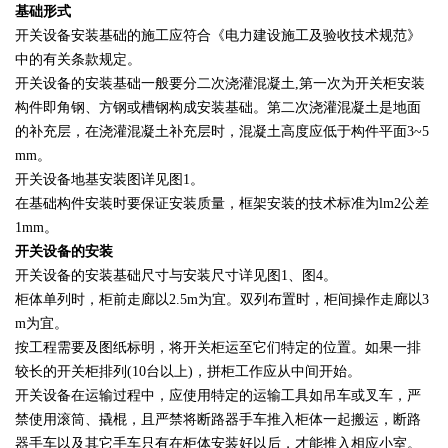
基础形式
开关设备安装基础的施工应符合《电力建设施工及验收技术规范》
中的有关条款规定。
开关设备的安装基础一般要分二次浇灌混凝土,第一次为开关柜安装
构件即角钢、方钢或槽钢构成安装基础。第二次浇灌混凝土是地面
的补充层，在浇灌混凝土补充层时，混凝土高度应低于构件平面3~5
mm。
开关设备地基安装图详见图1。
在基础构件安装时要保证安装质量，框架安装的技术标准为lm2公差
1mm。
开关设备的安装
开关设备的安装基础尺寸与安装尺寸详见图1、图4。
柜体单列时，柜前走廊以2.5m为宜。双列布置时，柜间操作走廊以3
m为宜。
按工程需要及图纸标明，将开关柜运至它们特定的位置。如果一排
较长的开关柜排列(10台以上)，拼柜工作应从中间开始。
开关设备在运输过程中，应使用特定的运输工具如吊车或叉车，严
禁使用滚筒、撬棍，且严禁将断路器手车推入柜体一起搬运，断路
器手车以及其它手车只有在柜体安装好以后，才能推入相应小室。