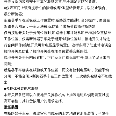
开关设备内装有安全可靠的联锁装置,完全满足五防的要求。
●仪表室门上装有提示性的按钮或者KK型转换开关，以防止误合、
误分断路器;
断路器手车在试验或工作位置时,断路器才能进行合分操作，而且在
断路器合闸后，手车无法移动,防止了带负荷误操作断路器;
仅当接地开关处于分闸位置时,断路器手车才能从断开/试验位置移至
工作位置。仅当断路器手车处于断开/试验位置时，接地开关才能进
行合闸操作(接地开关可带电压显示装置)。这样实现了防止带电误合
接地开关及防止了接地开关处在闭合位置关合断路器;
接地开关处于分闸位置时，下门及后门都无法打开,防止了误入带电
间隔;
断路器手车确实在试验或工作位置，而没有控制电压时，仅能手动
分闸，不能合闸;●断路器手车在工作位置时，二次插头被锁定不能拔
出;
■各柜体可装电气联锁;
本开关设备还可以在接地开关操作机构上加装电磁铁锁定装置以提
高可靠性，其订货按用户的需求选择。
泄压装置
在断路器手车室、母线室和电缆室的上方均设有泄压装置，当发生