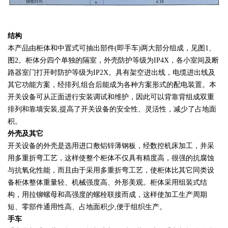
结构
本产品由柜体和中置式可抽出部件(即手车)两大部分组成，见图1、
图2。柜体分四个单独的隔室，外壳防护等级为IP4X，各小室间及断
路器室门打开时防护等级为IP2X。具有架空进出线，电缆进出线及
其它功能方案，经排列,组合后能成为各种方案形式的配电装置。本
开关设备可从正面进行安装调试和维护，因此可以背靠背组成双重
排列和靠墙安装,提高了开关设备的安全性、灵活性，减少了占地面
积。
外壳及其它
开关设备的外壳是选用进口敷铝锌薄钢板，经数控机床加工，并采
用多重折弯工艺，这样使整个柜体不仅具有精度高，很强的抗腐蚀
与抗氧化性能，而且由于采用多重折弯工艺，使柜体比其它同类设
备柜体整体重量轻、机械强度高、外形美观。柜体采用组装式结
构，用拉铆螺母和高强度的螺栓联接而成，这样使加工生产周期
短、零部件通用性高、占地面积少,便于组织生产。
手车