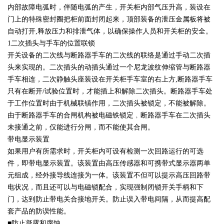
内部故障电弧时，伴随电弧的产生，开关柜内部气压升高，装设在
门上的特殊密封圈把柜前面封闭起来，顶部装备的泄压金属板将被
自动打开,释放压力和排泄气体，以确保操作人员和开关柜的安全。
1二次插头与手车的位置联锁
开关设备的二次线与断路器手车的二次线的联络是通过手动二次插
头来实现的。二次插头的动插头通过一个尼龙波纹伸缩管与断路器
手车相连，二次静触头座装设在开关柜手车室的右上方,断路器手车
只有在断开/试验位置时，才能插上和解除二次插头。断路器手车处
于工作位置时由于机械联镇作用，二次插头被锁定，不能被解除。
由于断路器手车的合闸机构被电磁铁锁定﹐断路器手车在二次插头
未接通之前，仅能进行分闸，而不能使其合闸。
带电显示装置
如果用户有所需求时，开关柜内可设有检测一次回路运行的可选
件，即带电显示装置。该装置由高压传感器和可携带式显示器两单
元组成，经外接导线连接为一体。该装置不但可以提示高压回路带
电状况，而且还可以与电磁锁配合，实现强制闭锁开关手柄和下
门，达到防止带电关合接地开关。防止误入带电间隔，从而提高配
套产品的防误性能。
■防止凝露和腐蚀