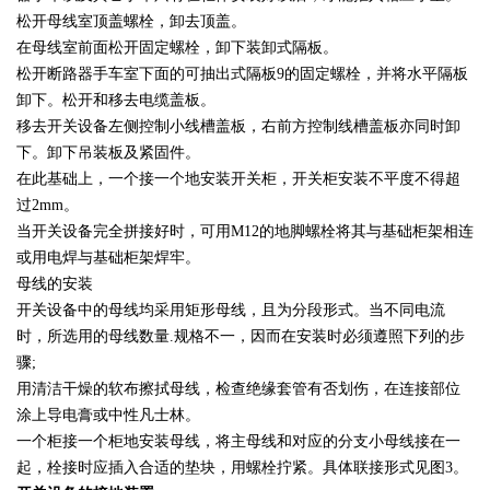
松开母线室顶盖螺栓，卸去顶盖。
在母线室前面松开固定螺栓，卸下装卸式隔板。
松开断路器手车室下面的可抽出式隔板9的固定螺栓，并将水平隔板
卸下。松开和移去电缆盖板。
移去开关设备左侧控制小线槽盖板，右前方控制线槽盖板亦同时卸
下。卸下吊装板及紧固件。
在此基础上，一个接一个地安装开关柜，开关柜安装不平度不得超
过2mm。
当开关设备完全拼接好时，可用M12的地脚螺栓将其与基础柜架相连
或用电焊与基础柜架焊牢。
母线的安装
开关设备中的母线均采用矩形母线，且为分段形式。当不同电流
时，所选用的母线数量.规格不一，因而在安装时必须遵照下列的步
骤;
用清洁干燥的软布擦拭母线，检查绝缘套管有否划伤，在连接部位
涂上导电膏或中性凡士林。
一个柜接一个柜地安装母线，将主母线和对应的分支小母线接在一
起，栓接时应插入合适的垫块，用螺栓拧紧。具体联接形式见图3。